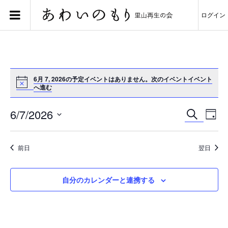
ログイン
6月 7, 2026の予定イベントはありません。
次のイベントイベント
へ進む
イ
イ
6/7/2026
検
ベ
ベ
Day
ン
ン
索
日
ト
ト
付
を
ビ
を
検
ュ
選
前日
翌日
索
ー
択
し
ナ
て
ビ
ナ
ゲ
自分のカレンダーと連携する
ビ
ー
ゲ
シ
ー
ョ
シ
ン
ョ
ン
を