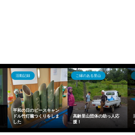
表
示
活動記録
ご縁のある里山
平和の日のピースキャン
ドル竹灯籠つくりをしま
高齢里山団体の助っ人応
した
援！