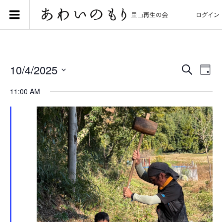
ログイン
イ
イ
10/4/2025
検
ベ
ベ
Day
ン
ン
索
日
ト
ト
付
11:00 AM
を
ビ
を
検
ュ
選
索
ー
択
し
ナ
て
ビ
ナ
ゲ
ビ
ー
ゲ
シ
ー
ョ
シ
ン
ョ
ン
を
表
示