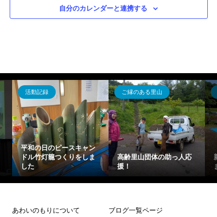
自分のカレンダーと連携する
活動記録
ご縁のある里山
平和の日のピースキャン
ドル竹灯籠つくりをしま
高齢里山団体の助っ人応
した
援！
あわいのもりについて
ブログ一覧ページ