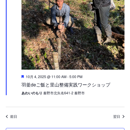
注
10月 4, 2025 @ 11:00 AM
-
5:00 PM
目
羽釜deご飯と里山整備実践ワークショップ
あわいのもり
秦野市北矢名641-2 秦野市
前日
翌日