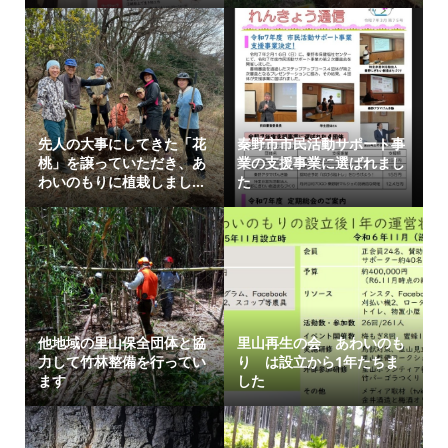
先人の大事にしてきた「花
秦野市市民活動サポート事
桃」を譲っていただき、あ
業の支援事業に選ばれまし
わいのもりに植栽しまし...
た
他地域の里山保全団体と協
里山再生の会 あわいのも
力して竹林整備を行ってい
り は設立から1年たちま
ます
した