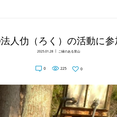
O法人仂（ろく）の活動に
2025.01.28
ご縁のある里山
0
225
0