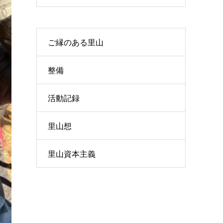
ご縁のある里山
整備
活動記録
里山想
里山資本主義