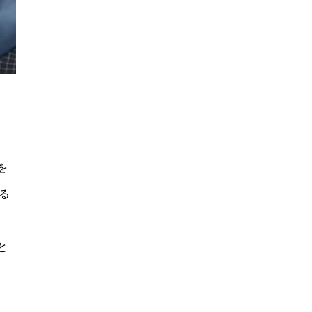
を
る
と